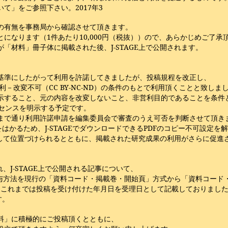
いて」をご参照下さい。
2017
年
3
の有無を事務局から確認させて頂きます。
になります（1件あたり10,000円（税抜））ので、あらかじめご了承
材料」冊子体に掲載された後、J-STAGE上で公開されます。
基準にしたがって利用を許諾してきましたが、投稿規程を改正し、
－改変不可（CC BY-NC-ND）の条件のもとで利用頂くことと致し
示すること、元の内容を改変しないこと、非営利目的であることを条件
イセンスを明示する予定です。
まで通り利用許諾申請を編集委員会で審査のうえ可否を判断させて頂き
かるため、J-STAGEでダウンロードできるPDFのコピー不可設定を
として位置づけられるとともに、掲載された研究成果の利用がさらに促進
J-STAGE上で公開される記事について、
er、DOI）の付与方法を現行の「資料コード・掲載巻・開始頁」方式から「資料
、これまでは投稿を受け付けた年月日を受理日として記載しておりまし
す。
料」に積極的にご投稿頂くとともに、