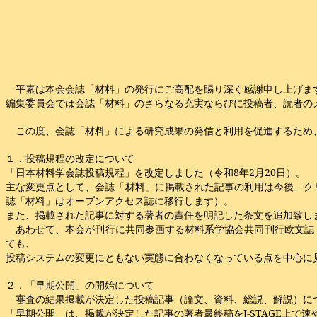
平素は本会会誌「材料」の発行にご高配を賜り深く感謝申し上げま
編集委員会では会誌「材料」のさらなる充実ならびに投稿者、読者の
この度、会誌「材料」による研究成果の発信と利用を促進するため
１．投稿規程の改定について
「日本材料学会誌投稿規程」を改定しました（令和8年2月20日）。
主な変更点として、会誌「材料」に掲載された記事の利用は今後、クリエ
誌「材料」はオープンアクセス誌に移行します）。
また、掲載された記事に対する著者の責任を明記した条文を追加致し
あわせて、本会が刊行に共同参画する材料系学協会共同刊行欧文誌「Materials 
ても、
投稿システムの変更にともない実態に合わなくなっている点を中心に
２．「早期公開」の開始について
審査の結果掲載が決定した投稿記事（論文、資料、総説、解説）につい
「早期公開」は、掲載が決定した記事の著者最終稿をJ-STAGE上