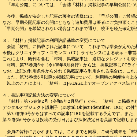
「早期公開」については、「会誌「材料」掲載記事の早期公開につ
今後、掲載が決定した記事の著者の皆様には、「早期公開」ご希望
なお、早期公開記事の公開にともなう追加費用は著者にご負担頂くこと
「早期公開」を希望されない場合はこれまで通り、校正を経た確定版が「
３．「材料」掲載記事の利用許諾基準の変更について
会誌「材料」に掲載された記事について、これまでは学会が定めた
今後はクリエイティブ・コモンズ（CC）ライセンスによる表示－非営利
これにより、既刊を含む「材料」掲載記事は、適切なクレジットを表
「材料」第75巻第6号（令和8年6月発行）からは、掲載記事にCCラ
なお、上記の利用条件から外れて掲載記事を利用される場合は、これ
また、第75巻第6号以降の掲載記事について、利用時の利便性向上をは
以上のことにより、「材料」はJ-STAGE上でオープンアクセス誌
４．書誌事項記載方法の変更について
「材料」第75巻第2号（令和8年2月発行）から、「材料」に掲載され、
デジタルオブジェクト識別子（Digital Object Identifi
第75巻第6号からはすべての記事にDOIを記載する予定です。また
第75巻第6号からは投稿の受付日および採択決定日を英語で記載しま
会員の皆様におかれましては、これまでと同様、ご研究成果を「材