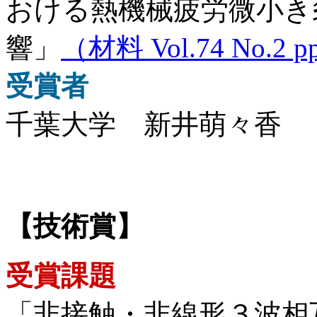
おける熱機械疲労微小き
響」
（材料 Vol.74 No.2 p
受賞者
千葉大学 新井萌々香
【技術賞】
受賞課題
「非接触・非線形３波相