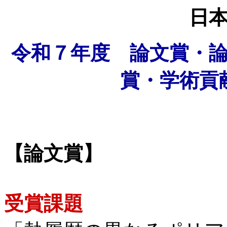
日
令和７年度 論文賞・
賞・学術貢
【論文賞】
受賞課題