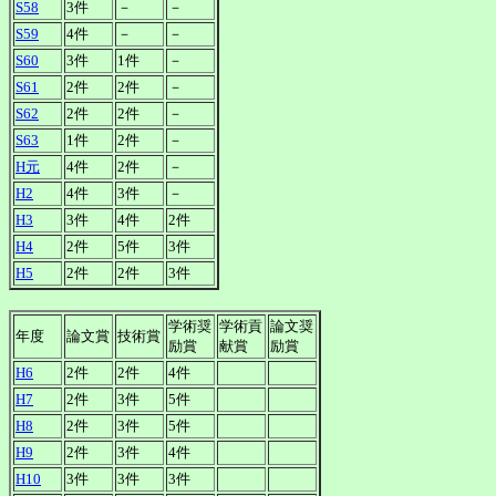
S58
3件
－
－
S59
4件
－
－
S60
3件
1件
－
S61
2件
2件
－
S62
2件
2件
－
S63
1件
2件
－
H元
4件
2件
－
H2
4件
3件
－
H3
3件
4件
2件
H4
2件
5件
3件
H5
2件
2件
3件
学術奨
学術貢
論文奨
年度
論文賞
技術賞
励賞
献賞
励賞
H6
2件
2件
4件
H7
2件
3件
5件
H8
2件
3件
5件
H9
2件
3件
4件
H10
3件
3件
3件