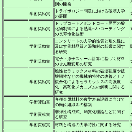
鋼の開発
トライボロジー問題における破壊力学
学術奨励賞
の展開
トップコート／ボンドコート界面の酸
学術奨励賞
化物制御による熱遮へいコーティング
の長寿命化技術
コンクリートの力学的性質と耐久性に
学術奨励賞
及ぼす骨材品質と混和材の影響に関す
る研究
電子・原子スケール計算に基づく材料
学術奨励賞
のせん断変形の研究
脆性セラミックス材料の破壊強度や破
壊靭性などの機械的特性の改善とナノ
学術奨励賞
複合化によるセラミックスの高強度
化・高靭化メカニズムの解明に関する
研究
各種金属材料の疲労寿命評価に向けて
学術奨励賞
の転位組織図の構築
非弾性構成式、均質化理論などに関す
学術貢献賞
る研究
学術貢献賞
材料と構造の力学特性に関する研究