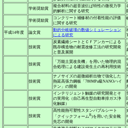
複合材料の超音波伝ぱ特性の微視力学
学術奨励賞
的解析に関する研究
コンクリート補修材の付着性能の評価
学術奨励賞
に関する研究
動的分岐破壊の数値シミュレーション
平成14年度
論文賞
による研究
炭素繊維シートとＣＦアンカーによる
技術賞
既存構造物の耐震改修工法の研究開発
と普及展開
「万能土質改良機」を用いた物理的混
技術賞
合処理による建設発生土の再利用技術
ナノサイズの超微細析出物で強化した
技術賞
熱延高張力鋼板「780MPa級NANOハイ
テン」の開発
インテリジェント触媒の研究開発とそ
技術賞
の実用化（自己再生型自動車排ガス浄
化触媒）
高性能熱可塑性スタンパブルシート
R
技術賞
「クイックフォーム
)を用いた安全靴
先芯の開発