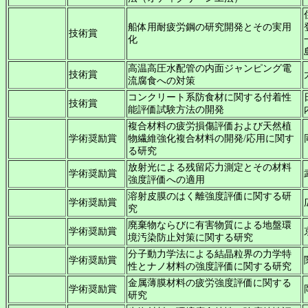
船体用耐疲労鋼の研究開発とその実用
技術賞
化
高温高圧水配管の内面ジャンピング電
技術賞
流腐食への対策
コンクリート系防食材に関する付着性
技術賞
能評価試験方法の開発
複合材料の疲労損傷評価および天然植
学術奨励賞
物繊維強化複合材料の開発/応用に関す
る研究
放射光による残留応力測定とその材料
学術奨励賞
強度評価への適用
溶射皮膜のはく離強度評価に関する研
学術奨励賞
究
廃棄物ならびに有害物質による地盤環
学術奨励賞
境汚染防止対策に関する研究
分子動力学法による結晶粒界の力学特
学術奨励賞
性とナノ材料の強度評価に関する研究
金属薄膜材料の疲労強度評価に関する
学術奨励賞
研究