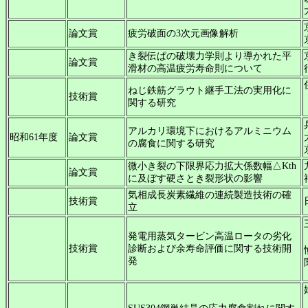
論文賞
疲労破面の3次元画像解析
き裂伝ぱの破壊力学則より導かれた平
論文賞
滑材の高温疲労寿命則について
ねじ鉄筋グラウト継手工法の実用化に
技術賞
関する研究
アルカリ環境下におけるアルミニウム
昭和61年度
論文賞
の腐食に関する研究
微小き裂の下限界応力拡大係数幅△Kth
論文賞
に及ぼす硬さとき裂形状の影響
気相成長炭素繊維の連続製造技術の確
技術賞
立
発電用蒸気タービン高温ロータの劣化
技術賞
診断および余寿命評価に関する技術開
発