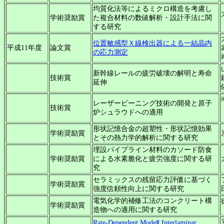
均質化法等によるミクロ構造を考慮し
学術奨励賞
た複合材料の数値解析・設計手法に関
する研究
位置敏感型Ｘ線検出器による一結晶内
平成11年度
論文賞
の応力測定
新幹線レールの疲労破壊の解明と寿命
技術賞
延伸
レーザーピーニング技術の開発と原子
技術賞
炉シュラウドへの適用
形状記憶合金の超塑性・形状記憶効果
学術奨励賞
とその熱力学的解析に関する研究
埋設パイプライン材料のカソード防食
学術奨励賞
による水素脆化と疲労強度に関する研
究
セラミックスの残留応力評価に基づく
学術奨励賞
強度信頼性向上に関する研究
電気化学的補修工法のコンクリート構
学術奨励賞
造物への適用に関する研究
Rate-Dependent ModeⅡ Interlaminar