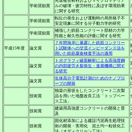
先進複合材料およびマイクロマテリア
学術奨励賞
ルの破壊・疲労特性に及ぼす環境効果
に関する研究
転位の発生および運動時の局所格子不
学術奨励賞
安定現象に関する分子動力学的研究
補強した鉄筋コンクリート部材の力学
学術奨励賞
性能と耐久性能の評価に関する研究
７年間海岸に暴露した鉄筋コンクリー
平成15年度
論文賞
ト試験体への交流インピーダンス法を
用いた鉄筋腐食検査手法の適用
トポグラフィ破面解析による高強度鋼
論文賞
の内部疲労き裂発生・進展機構に関す
る研究
生体高分子電気計測のためのナノプロ
論文賞
ーブの開発
独楽の形状をしたコンクリート二次製
技術賞
品を用いた地盤改良工法「トップベー
ス工法」
建築用高強度コンクリートの開発と普
技術賞
及
固化材添加による建設汚泥再生処理技
技術賞
術の開発・実用化 泥土均一粒状化工
法（オディクリーン工法）