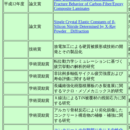
平成12年度
論文賞
Fracture Behavior of Carbon-Fiber/Epoxy
Composite Laminates
Single Crystal Elastic Constants of β-
論文賞
Silicon Nitride Determined by X-Ray
Powder Diffraction
放電加工による硬質被膜形成技術の開
技術賞
発とその製品化
転位動力学シミュレーションに基づく
学術奨励賞
疲労挙動の解析的研究
非比例多軸低サイクル疲労強度および
学術奨励賞
寿命評価に関する研究
長繊維強化樹脂積層板のき裂進展に関
学術奨励賞
するマクロ・メゾメカニックス的研究
Ｘ線法によるTiN被覆材の残留応力に関
学術奨励賞
する研究
アルカリ骨材反応により劣化損傷した
学術奨励賞
コンクリート構造物の補修・補強に関
する研究