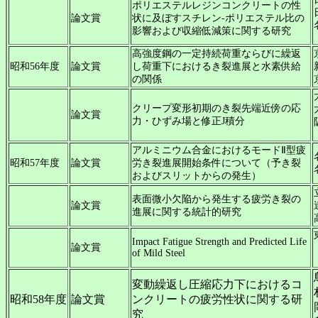
ポリエステルレジンコンクリートの性
論文賞
状に及ぼすスチレン-ポリエステル比の
影響および収縮低減策に関する研究
高強度鋼の一定持続荷重ならびに繰返
昭和56年度
論文賞
し荷重下におけるき裂進展と水素供給
の関係
クリープ変形初期のき裂先端近傍の応
論文賞
力・ひずみ場と修正J積分
アルミニウム合金におけるモードⅡ型疲
昭和57年度
論文賞
労き裂進展開始条件について（予き裂
およびスリットからの発生）
表面微小欠陥から発生する疲労き裂の
論文賞
進展に関する統計的研究
Impact Fatigue Strength and Predicted Life
論文賞
of Mild Steel
変動繰返し圧縮応力下におけるコ
昭和58年度
論文賞
ンクリートの疲労性状に関する研
究