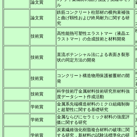
論文賞
ル
鉄筋コンクリート柱部材の横拘束補強
論文賞
と曲げ靱性および終局耐力に関する研
究
高性能熱可塑性エラストマー（液晶エ
技術賞
ラストマー）の合成技術と材料開発
直流ポテンシャル法による表面き裂形
技術賞
状の同定方法の開発
コンクリート構造物用保護被覆材の開
技術賞
発
科学技術庁金属材料技術研究所材料強
技術賞
度データシート作成活動
金属系先端構造材料のミクロ組織制御
学術賞
と超塑性に関する基礎研究
金属ならびにセラミック材料の強度評
学術賞
価に関する研究
炭素繊維強化樹脂複合材料の破壊に関
学術賞
する研究，新材料の試験法標準化の研