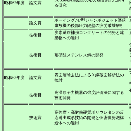
SUS304鋼単結晶の応力腐食割れに関す
昭和62年度
論文賞
る研究
ボーイング747型ジャンボジェット墜落
論文賞
事故機の後部圧力隔壁の疲労破壊解析
炭素繊維補強コンクリートの開発と建
技術賞
築物への適用
技術賞
耐硝酸ステンレス鋼の開発
表面層除去法によるＸ線破面解析法の
昭和63年度
論文賞
検討
高温原子力機器の強度評価法に関する
技術賞
技術開発
高強度・高耐熱硬質ポリウレタンの反
技術賞
応射出成形技術の開発と低密度発泡構
造体への適用