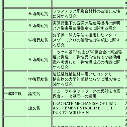
プラスチック系複合材料の破壊じん性
学術奨励賞
に関する研究
実働荷重下の疲労き裂進展機構の解明
学術奨励賞
とき裂進展速度推定法に関する研究
分子動・静力学法を援用したマクロ・
学術奨励賞
メゾ・ミクロの階層性力学挙動に関す
る研究
ニッケル基DSおよびSC超合金の高温強
度と弾性・非弾性異方性および微視組
学術奨励賞
織を考慮した非弾性構成式の構築に関
する研究
連続繊維補強材を用いたコンクリート
学術奨励賞
構造物の力学的挙動ならびに耐久性に
関する研究
ニューラルネットワークの反射法地震
平成8年度
論文賞
探査データ処理への適用
LEACHATE MECHANISM OF LIME
論文賞
AND CEMENT STABILIZED SOILS
DUE TO ACID RAIN