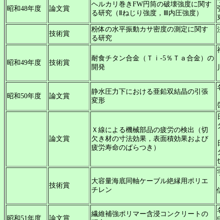
ヘルカリ巻きFW円筒の破壊強度に関す
昭和48年度
論文賞
る研究（Ⅱねじり強度，Ⅲ内圧強度）
粉体の水平振動カサ密度の測定に関す
技術賞
る研究
耐食チタン合金（Ｔｉ-5％Ｔａ合金）の
昭和49年度
技術賞
開発
静水圧力下における亜鉛双結晶の引張
昭和50年度
論文賞
変形
Ｘ線による機械部品の疲労の検出（切
論文賞
欠き材の寸法効果，表面積効果および
疲労寿命のばらつき）
大容量海底同軸ケーブル絶縁用ポリエ
技術賞
チレン
繊維補強ポリマー含浸コンクリートの
昭和51年度
論文賞