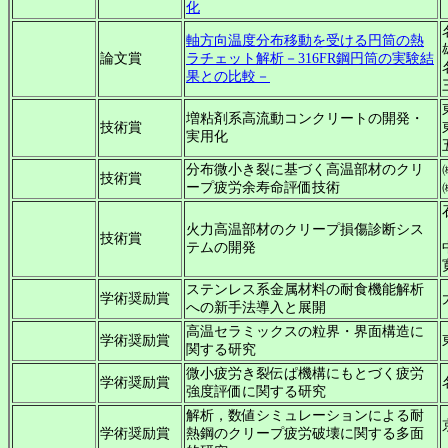
化
軸方向温度分布移動を受ける円筒の熱
論文賞
ラチェット解析－316FR鋼円筒の実験結
果との比較－
増粘剤系高流動コンクリートの開発・
技術賞
実用化
分布微小き裂に基づく高温部材のクリ
技術賞
ープ疲労余寿命評価技術
火力高温部材のクリープ損傷診断シス
技術賞
テムの開発
ステンレス系金属材料の耐食機能解析
学術奨励賞
への新手法導入と展開
高温セラミックスの粒界・界面構造に
学術奨励賞
関する研究
微小疲労き裂伝ぱ機構にもとづく疲労
学術奨励賞
強度評価に関する研究
解析，数値シミュレーションによる耐
学術奨励賞
熱鋼のクリープ疲労破壊に関する多面