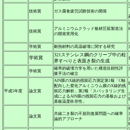
技術賞
ガス腐食疲労試験技術の開発
アルミニウムクラッド板材圧延製造法
技術賞
の開発実用化
学術賞
耐熱材料の高温破壊に関する研究
321ステンレス鋼のクリープ中の粒
学術賞
界すべりと表面き裂の生成
確率的破壊力学を用いた構造信頼性評
学術賞
価手法の確立
AlN膜のX線的残留応力測定第1報「C軸
配向した窒化アルミニウム膜のX線的残
平成5年度
論文賞
留応力解析」第2報「スパッタリング生
成によるAlN膜の残留応力の基板および
基板温度依存性」
共線二き裂の不規則進展問題への確率
論文賞
論的アプローチ