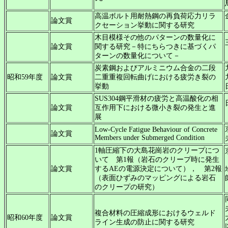
高温ボルト用耐熱鋼の再負荷応力リラ
論文賞
クセーション挙動に関する研究
木目模様その他のパターンの数量化に
論文賞
関する研究－特にちらつきに基づくパ
ターンの数量化について－
炭素鋼およびアルミニウム合金の二段
昭和59年度
論文賞
二重重複回転曲げにおける疲労き裂の
挙動
SUS304鋼平滑材の疲労と高温酸化の相
論文賞
互作用下における微小き裂の発生と進
展
Low-Cycle Fatigue Behaviour of Concrete
論文賞
Members under Submerged Condition
1軸圧縮下の大島花崗岩のクリープにつ
いて 第1報（岩石のクリープ時に発生
論文賞
するAEの電源決定について）， 第2報
（表面ひずみのマッピングによる岩石
のクリープの研究）
複合材料の圧縮成形におけるウェルド
昭和60年度
論文賞
ライン生成の防止に関する研究