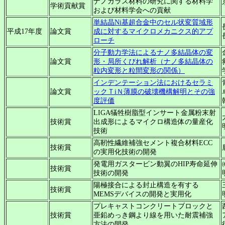
ナノガラス材料の研究に関する材料学
学術貢献賞
および材料学会への貢献
単結晶Ni基超合金中のセル状変質域形
平成17年度
論文賞
成に対するマイクロメカニクス的アプ
ローチ
分子動力学法によるナノ多結晶体の変
論文賞
形・局所くびれ解析（ナノ多結晶体の
粒内変形と粒間変形の関係）
インデンテーション法におけるセラミ
論文賞
ックＴiＮ薄膜の破壊機構解明とその強
度評価
LIGA犠牲樹脂型インサート金属粉末射
技術賞
出成形によるマイクロ構造体の量産化
技術
高靭性繊維補強セメント複合材料ECC
技術賞
の実用化技術の開発
発電用ガスタービン動翼のHIP寿命延伸
技術賞
技術の開発
陽極接合による封止構造を有する
技術賞
MEMSデバイスの開発と実用化
プレキャストコンクリートブロックと
技術賞
亜鉛めっき鋼より線を用いた耐震補強
方法の開発