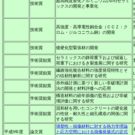
超高純度窒化アルミニウム(AlN)セラミ
技術賞
ックスの開発と事業化
高強度・高導電性銅合金（ＣＣＺ：ク
技術賞
ロム・ジルコニウム銅）の開発
技術賞
後硬化型緊張材の開発
セラミックスの静荷重下および繰返し
学術奨励賞
荷重下におけるき裂進展に関する研究
繊維強化複合材料の強度発現特性とそ
学術奨励賞
の信頼性解析に関する研究
赤外線計測に基づく新しい非破壊計測
学術奨励賞
法の開発と材料評価への応用
構造材料の経年損傷の監視および非破
学術奨励賞
壊評価に関する研究
混和材を用いたコンクリートの硬化後
学術奨励賞
の性状・耐久性と細孔構造の関係に関
する研究
弾塑性－損傷材料に対する熱力学理論
平成9年度
論文賞
と応力空間における損傷発展式の定式