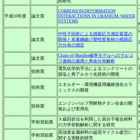
的研究
CORROSION/DEFORMATION
平成10年度
論文賞
INTERACTIONS IN URANIUM /WATER
SYSTEMS
中性子回折による残留応力測定装置の
論文賞
開発と炭素鋼曲げ塑性変形材の残留応
力分布の測定
Chain-of-Bundles確率モデルへのマルコ
論文賞
フ過程の適用と寿命分布解析
電気化学的手法によるコンクリートの
技術賞
脱塩と再アルカリ化技術の開発
エネルギー・環境機器用繊維強化セラ
技術賞
ミックスの開発
エンジンバルブ用耐熱チタン合金の開
技術賞
発および実用化
Ｘ線回折法を利用した高分子複合材料
学術奨励賞
の力学挙動解析に関する研究
高強度金属材料の超高サイクル疲労に
学術奨励賞
関する実験的研究