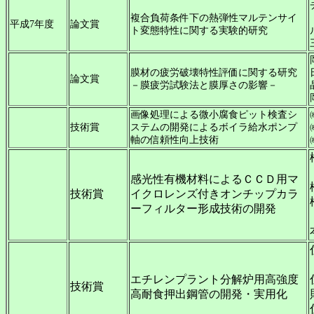
複合負荷条件下の熱弾性マルテンサイ
平成7年度
論文賞
ト変態特性に関する実験的研究
膜材の疲労破壊特性評価に関する研究
論文賞
－膜疲労試験法と膜厚さの影響－
画像処理による微小腐食ピット検査シ
技術賞
ステムの開発によるボイラ給水ポンプ
軸の信頼性向上技術
感光性有機材料によるＣＣＤ用マ
技術賞
イクロレンズ付きオンチップカラ
ーフィルター形成技術の開発
エチレンプラント分解炉用高強度
技術賞
高耐食押出鋼管の開発・実用化