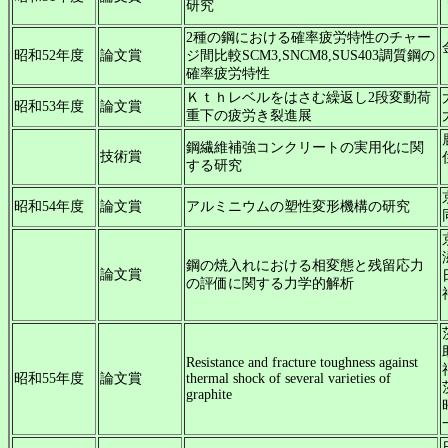
研究
2種の鋼における確率疲労特性のチャー
昭和52年度
論文賞
ジ間比較SCM3,SNCM8,SUS403調質鋼の
確率疲労特性
Ｋｔｈレベルをはさむ繰返し2段変動荷
昭和53年度
論文賞
重下の疲労き裂進展
鋼繊維補強コンクリートの実用化に関
技術賞
する研究
昭和54年度
論文賞
アルミニウムの塑性変形機構の研究
鋼の焼入れにおける相変態と残留応力
論文賞
の評価に関する力学的解析
Resistance and fracture toughness against
昭和55年度
論文賞
thermal shock of several varieties of
graphite