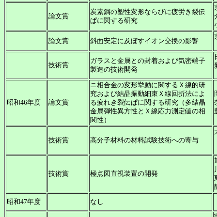
炭素鋼の塑性変形ならびに疲労き裂伝
論文賞
ぱに関する研究
論文賞
斜面安定に及ぼすイオン交換の影響
ガラスと金属との封着および気密端子
技術賞
製造の技術開発
ニ相合金の変形挙動に関するＸ線的研
究および結晶振動細束Ｘ線回折法によ
昭和46年度
論文賞
る疲れき裂伝ぱに関する研究（多結晶
金属弾性異方性とＸ線応力測定値の相
関性）
技術賞
高分子材料の材料試験技術への寄与
技術賞
極点図直視装置の開発
昭和47年度
なし