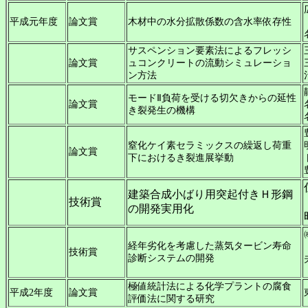
平成元年度
論文賞
木材中の水分拡散係数の含水率依存性
サスペンション要素法によるフレッシ
論文賞
ュコンクリートの流動シミュレーショ
ン方法
モードⅡ負荷を受ける切欠きからの延性
論文賞
き裂発生の機構
窒化ケイ素セラミックスの繰返し荷重
論文賞
下におけるき裂進展挙動
建築合成小ばり用突起付きＨ形鋼
技術賞
の開発実用化
経年劣化を考慮した蒸気タービン寿命
技術賞
診断システムの開発
極値統計法による化学プラントの腐食
平成2年度
論文賞
評価法に関する研究