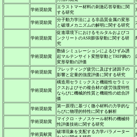
エラストマー材料の刺激応答挙動に関
学術奨励賞
する研究
分子動力学法による非晶質金属の変形
学術奨励賞
と破壊メカニズムの解明に関する研究
促進環境下におけるモルタルおよびコ
学術奨励賞
ンクリートのASR膨張挙動に関する研
究
数値シミュレーションによるひずみ誘
学術奨励賞
起マルテンサイト変態挙動とTRIP鋼の
変形挙動の評価
フレッティング疲労に及ぼす諸因子の
学術奨励賞
影響と定量的強度評価に関する研究
構造用セラミックスと機能性セラミッ
クスおよびその複合材の疲労強度特性
学術奨励賞
ならびに機械的性質と機能性の総合評
価
第一原理に基づく微小材料の力学的な
学術奨励賞
らびに物理的特性に関する解析
マイクロ・ナノスケール材料の機械特
学術奨励賞
性評価技術に関する研究
破壊現象を支配する力学パラメーター
学術貢献賞