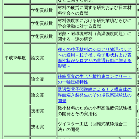
などに関する研究
材料の疲労に関する研究および日本材
学術貢献賞
料学会への貢献
材料強度学における研究業績ならびに
学術貢献賞
学会活動に対する貢献
耐熱・耐環境材料（高温強度問題）に
学術貢献賞
関する一連の研究
種々の粒子材料のシロアリ物理バリア
への適用－粒子径，粒子形状および表
平成18年度
論文賞
面性状がシロアリの貫通行動に与える
影響－
鉄筋腐食の生じた横拘束コンクリート
論文賞
の一軸圧縮特性
透過型電子顕微鏡によるナノ構造体の
論文賞
界面端き裂発生のその場観察試験法の
開発
微小材料のための小型高温疲労試験機
技術賞
の開発とその実用化
ツイスター工法（回転式破砕混合工
技術賞
法）の開発