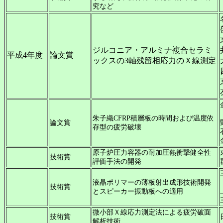
究など
ジルコニア・アルミナ複合セラミ
平成4年度
論文賞
ックスの3軸残留相応力のＸ線測定
朱子織CFRP積層板の時間および温度依
論文賞
存型の疲労破壊
原子炉圧力容器の耐加圧熱衝撃健全性
技術賞
評価手法の開発
液晶ポリマーの薄板射出成形技術開発
技術賞
とスピーカー振動板への適用
微小部Ｘ線応力測定法による疲労破面
技術賞
解析技術