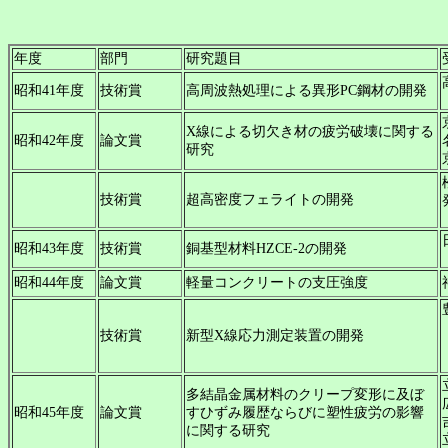
年度
部門
研究題目
昭和41年度
技術賞
高周波熱処理による異形PC鋼材の開発
X線による切欠き材の疲労破壊に関する
昭和42年度
論文賞
研究
技術賞
超高密度フェライトの開発
昭和43年度
技術賞
銅基型材料HZCE-2の開発
昭和44年度
論文賞
軽量コンクリートの支圧強度
技術賞
新型X線応力測定装置の開発
多結晶金属材料のクリープ変形に及ぼ
昭和45年度
論文賞
すひずみ履歴ならびに塑性疲労の影響
に関する研究