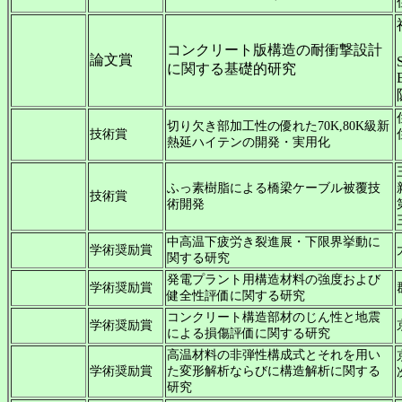
コンクリート版構造の耐衝撃設計
論文賞
に関する基礎的研究
切り欠き部加工性の優れた70K,80K級新
技術賞
熱延ハイテンの開発・実用化
ふっ素樹脂による橋梁ケーブル被覆技
技術賞
術開発
中高温下疲労き裂進展・下限界挙動に
学術奨励賞
関する研究
発電プラント用構造材料の強度および
学術奨励賞
健全性評価に関する研究
コンクリート構造部材のじん性と地震
学術奨励賞
による損傷評価に関する研究
高温材料の非弾性構成式とそれを用い
学術奨励賞
た変形解析ならびに構造解析に関する
研究