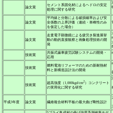
セメント系固化材によるヘドロの安定
論文賞
処理に関する研究
平均値と分散による破損確率および安
論文賞
全係数の上界評価（連続・単峰性のみ
を仮定した場合）
走査電子顕微鏡による疲労き裂進展挙
論文賞
動の動的直接観察と画像処理技術の開
発
共振式歯車疲労試験システムの開発・
技術賞
応用
燃料電池リフォーマのための新耐熱材
技術賞
料と新構造設計法の開発
2
超高強度（1,000kgd/cm
）コンクリート
技術賞
の実用化に関する研究
平成3年度
論文賞
繊維複合材料平板の最大曲げ剛性設計
5プライ集成材の曲げ強度予測確率モデ