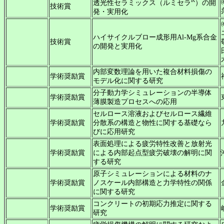
R
透光性セラミックス（ルミセラ
）の開
技術賞
発・実用化
ハイサイクルブロー成形用Al-Mg系合金
技術賞
の開発と実用化
内部変数理論を用いた複合材料損傷の
学術奨励賞
モデル化に関する研究
分子動力学シミュレーションの半導体
学術奨励賞
薄膜製造プロセスへの応用
セルロース溶液およびセルロース繊維
学術奨励賞
分散系の構造と物性に関する基礎なら
びに応用研究
表面処理による疲労特性改善と放射光
学術奨励賞
による内部起点型疲労破壊の解明に関
する研究
原子シミュレーションによる材料のナ
学術奨励賞
ノスケール内部構造と力学特性の関係
に関する研究
コンクリートの初期応力推定に関する
学術奨励賞
研究