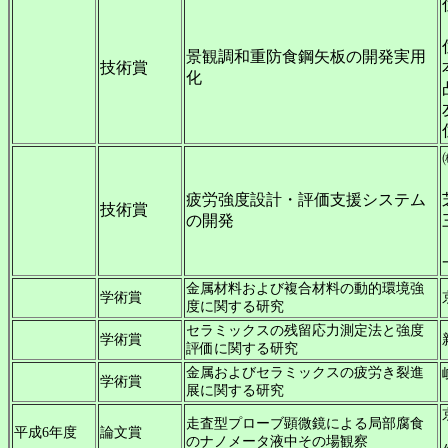
景観調和重防食鋼矢板の開発実用
技術賞
化
疲労強度設計・評価支援システム
技術賞
の開発
金属材料および複合材料の動的環境強
学術賞
度に関する研究
セラミックスの残留応力測定法と強度
学術賞
評価に関する研究
金属およびセラミックスの疲労き裂進
学術賞
展に関する研究
走査型プローブ顕微鏡による局部腐食
平成6年度
論文賞
のナノメータ液中その場観察