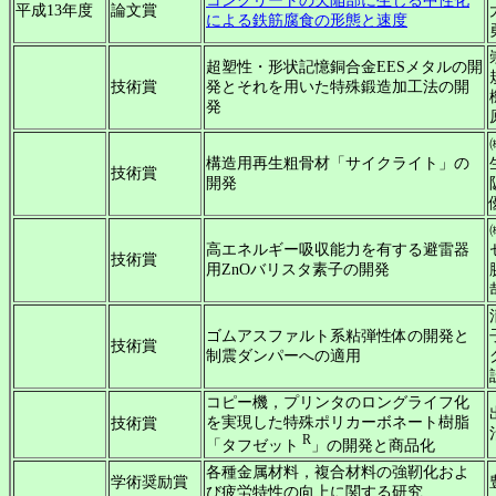
コンクリートの欠陥部に生じる中性化
平成13年度
論文賞
による鉄筋腐食の形態と速度
超塑性・形状記憶銅合金EESメタルの開
技術賞
発とそれを用いた特殊鍛造加工法の開
発
構造用再生粗骨材「サイクライト」の
技術賞
開発
高エネルギー吸収能力を有する避雷器
技術賞
用ZnOバリスタ素子の開発
ゴムアスファルト系粘弾性体の開発と
技術賞
制震ダンパーへの適用
コピー機，プリンタのロングライフ化
を実現した特殊ポリカーボネート樹脂
技術賞
R
「タフゼット
」の開発と商品化
各種金属材料，複合材料の強靭化およ
学術奨励賞
び疲労特性の向上に関する研究